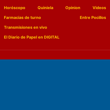
Horóscopo
Quiniela
Opinion
Videos
Farmacias de turno
Entre Pocillos
Transmisiones en vivo
El Diario de Papel en DIGITAL