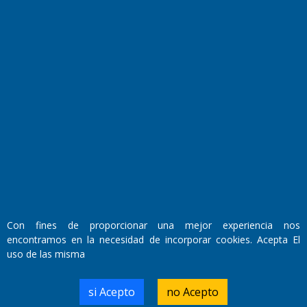
Fundado por el
Doctor Antonio Nemesio
Primera edición: Domingo 3 de Mayo de 1992
Miembro de ADIRA,ADEPA y CPPAL
Propietario: El Diario SRL
Director Periodístico:
Con fines de proporcionar una mejor experiencia nos
Walter René Goñi
encontramos en la necesidad de incorporar cookies. Acepta El
uso de las misma
Domicilio Legal: José Ingenieros 855,
si Acepto
no Acepto
Santa Rosa, La Pampa.
Número de Registro DNDA: