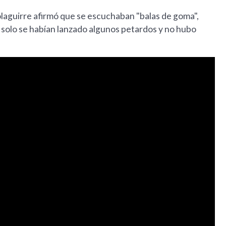
tolaguirre afirmó que se escuchaban "balas de goma",
: solo se habían lanzado algunos petardos y no hubo