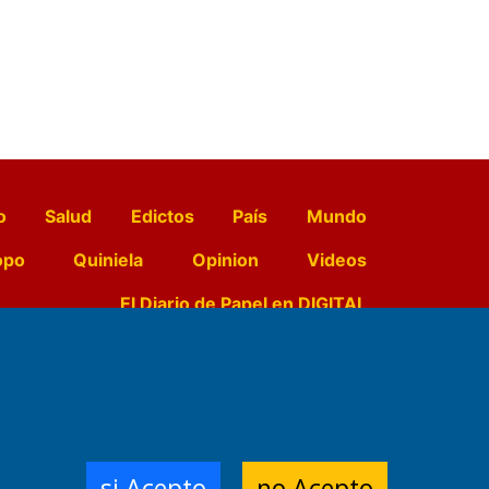
o
Salud
Edictos
País
Mundo
opo
Quiniela
Opinion
Videos
El Diario de Papel en DIGITAL
e Contenidos:
Nemesio
ración,
si Acepto
no Acepto