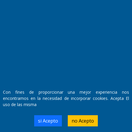
Fundado por el
Doctor Antonio Nemesio
Primera edición: Domingo 3 de Mayo de 1992
Miembro de ADIRA,ADEPA y CPPAL
Propietario: El Diario SRL
Director Periodístico:
Walter René Goñi
Con fines de proporcionar una mejor experiencia nos
encontramos en la necesidad de incorporar cookies. Acepta El
Domicilio Legal: José Ingenieros 855,
uso de las misma
Santa Rosa, La Pampa.
Número de Registro DNDA:
RL-2019-55551274-APN-DNDA#MJ
si Acepto
no Acepto
Edición #
9419
Fecha de Edición:
8/08/2026