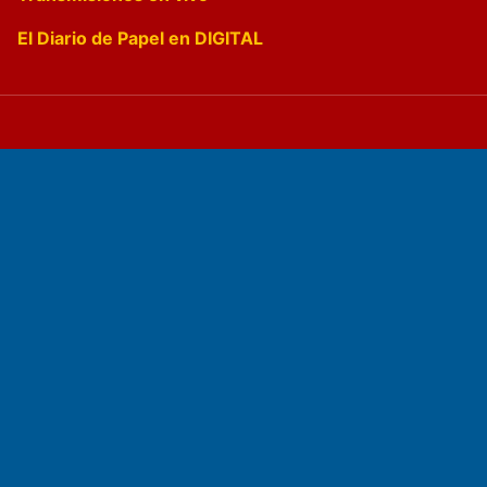
El Diario de Papel en DIGITAL
Fundado por el
Doctor Antonio Nemesio
Primera edición: Domingo 3 de Mayo de 1992
Miembro de ADIRA,ADEPA y CPPAL
Propietario: El Diario SRL
Director Periodístico:
Walter René Goñi