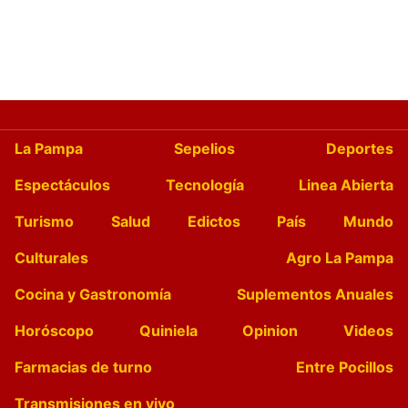
La Pampa
Sepelios
Deportes
Espectáculos
Tecnología
Linea Abierta
Turismo
Salud
Edictos
País
Mundo
Culturales
Agro La Pampa
Cocina y Gastronomía
Suplementos Anuales
Horóscopo
Quiniela
Opinion
Videos
Farmacias de turno
Entre Pocillos
Transmisiones en vivo