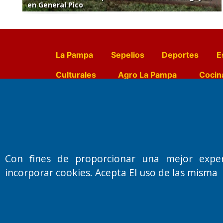
en General Pico
La Pampa
Sepelios
Deportes
E
Culturales
Agro La Pampa
Cocin
Farmacias de turno
Entr
Fundado por el
Doctor Antonio 
Con fines de proporcionar una mejor expe
Primera edición: Domingo 3 de May
incorporar cookies. Acepta El uso de las misma
Miembro de ADIRA,ADEPA y CPPAL
Propietario: El Diario SRL
Director Periodístico:
Walter René Goñi