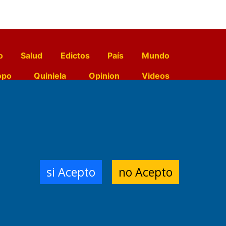
o
Salud
Edictos
País
Mundo
opo
Quiniela
Opinion
Videos
El Diario de Papel en DIGITAL
e Contenidos:
Nemesio
si Acepto
no Acepto
ración,
 Planta Impresora:
,
a, Argentina.
/18/19/20
3