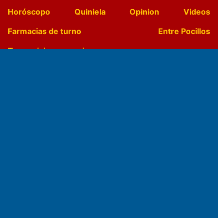
Horóscopo
Quiniela
Opinion
Videos
Farmacias de turno
Entre Pocillos
Transmisiones en vivo
El Diario de Papel en DIGITAL
Fundado por el
Doctor Antonio Nemesio