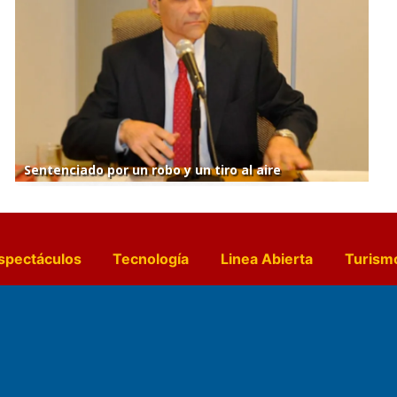
Sentenciado por un robo y un tiro al aire
spectáculos
Tecnología
Linea Abierta
Turism
a y Gastronomía
Suplementos Anuales
Horósc
e Pocillos
Transmisiones en vivo