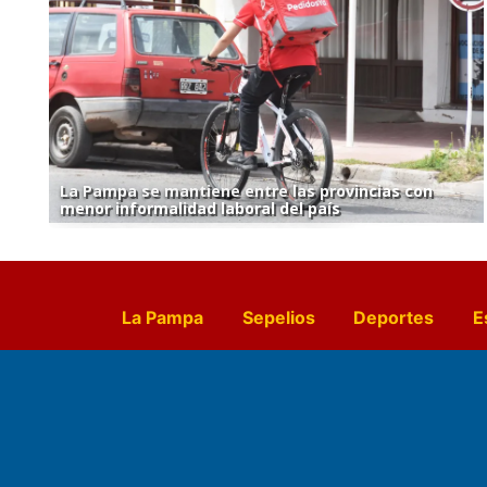
La Pampa se mantiene entre las provincias con
menor informalidad laboral del país
La Pampa
Sepelios
Deportes
E
Culturales
Agro La Pampa
Cocin
Farmacias de turno
Entr