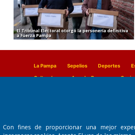
El Tribunal Electoral otorgó la personería definitiva
a Fuerza Pampa
La Pampa
Sepelios
Deportes
E
Culturales
Agro La Pampa
Cocin
Farmacias de turno
Entr
Fundado por el
Doctor Antonio 
Con fines de proporcionar una mejor expe
Primera edición: Domingo 3 de May