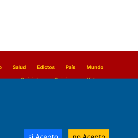
o
Salud
Edictos
País
Mundo
opo
Quiniela
Opinion
Videos
El Diario de Papel en DIGITAL
e Contenidos:
Nemesio
si Acepto
no Acepto