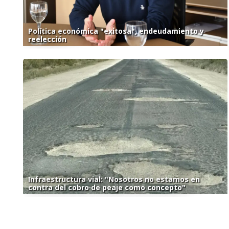
Política económica "exitosa", endeudamiento y
reelección
Infraestructura vial: "Nosotros no estamos en
contra del cobro de peaje como concepto"