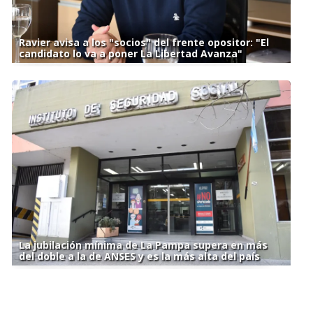
Ravier avisa a los "socios" del frente opositor: "El
candidato lo va a poner La Libertad Avanza"
La jubilación mínima de La Pampa supera en más
del doble a la de ANSES y es la más alta del país