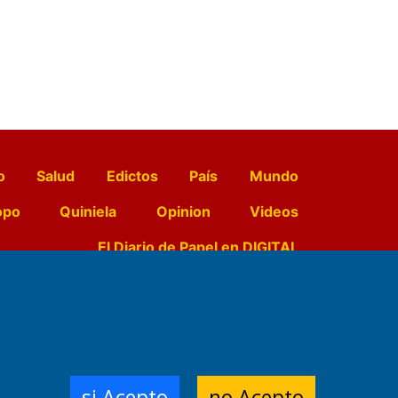
o
Salud
Edictos
País
Mundo
opo
Quiniela
Opinion
Videos
El Diario de Papel en DIGITAL
e Contenidos:
Nemesio
ración,
si Acepto
no Acepto