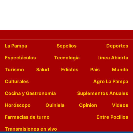
La Pampa
Sepelios
Deportes
Espectáculos
Tecnología
Linea Abierta
Turismo
Salud
Edictos
País
Mundo
Culturales
Agro La Pampa
Cocina y Gastronomía
Suplementos Anuales
Horóscopo
Quiniela
Opinion
Videos
Farmacias de turno
Entre Pocillos
Transmisiones en vivo