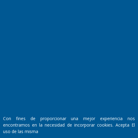
El Diario de Papel en DIGITAL
Fundado por el
Doctor Antonio Nemesio
Primera edición: Domingo 3 de Mayo de 1992
Miembro de ADIRA,ADEPA y CPPAL
Propietario: El Diario SRL
Con fines de proporcionar una mejor experiencia nos
Director Periodístico:
encontramos en la necesidad de incorporar cookies. Acepta El
Walter René Goñi
uso de las misma