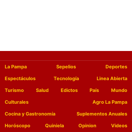
La Pampa
Sepelios
Deportes
Espectáculos
Tecnología
Linea Abierta
Turismo
Salud
Edictos
País
Mundo
Culturales
Agro La Pampa
Cocina y Gastronomía
Suplementos Anuales
Horóscopo
Quiniela
Opinion
Videos