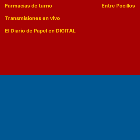
Farmacias de turno
Entre Pocillos
Transmisiones en vivo
El Diario de Papel en DIGITAL
Fundado por el
Doctor Antonio Nemesio
Primera edición: Domingo 3 de Mayo de 1992
Miembro de ADIRA,ADEPA y CPPAL