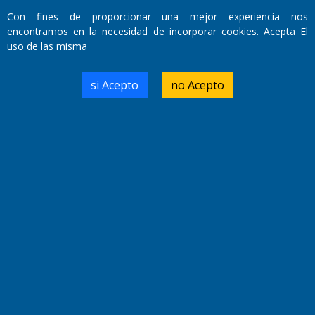
Con fines de proporcionar una mejor experiencia nos
encontramos en la necesidad de incorporar cookies. Acepta El
uso de las misma
si Acepto
no Acepto
Fundado por el
Doctor Antonio Nemesio
Primera edición: Domingo 3 de Mayo de 1992
Miembro de ADIRA,ADEPA y CPPAL
Propietario: El Diario SRL
Director Periodístico:
Walter René Goñi
Domicilio Legal: José Ingenieros 855,
Santa Rosa, La Pampa.
Número de Registro DNDA:
RL-2019-55551274-APN-DNDA#MJ
Edición #
9420
Fecha de Edición:
9/08/2026
Fecha de Inicio: 19/10/2000