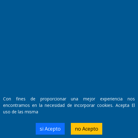
Fundado por el
Doctor Antonio Nemesio
Primera edición: Domingo 3 de Mayo de 1992
Miembro de ADIRA,ADEPA y CPPAL
Propietario: El Diario SRL
Director Periodístico:
Con fines de proporcionar una mejor experiencia nos
Walter René Goñi
encontramos en la necesidad de incorporar cookies. Acepta El
uso de las misma
Domicilio Legal: José Ingenieros 855,
si Acepto
no Acepto
Santa Rosa, La Pampa.
Número de Registro DNDA: