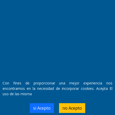
Fundado por el
Doctor Antonio Nemesio
Primera edición: Domingo 3 de Mayo de 1992
Miembro de ADIRA,ADEPA y CPPAL
Propietario: El Diario SRL
Director Periodístico:
Walter René Goñi
Con fines de proporcionar una mejor experiencia nos
encontramos en la necesidad de incorporar cookies. Acepta El
uso de las misma
Domicilio Legal: José Ingenieros 855,
Santa Rosa, La Pampa.
Número de Registro DNDA:
si Acepto
no Acepto
RL-2019-55551274-APN-DNDA#MJ