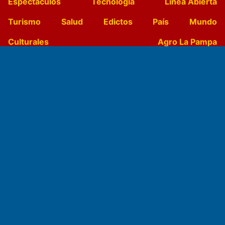
Espectáculos
Tecnología
Linea Abierta
Turismo
Salud
Edictos
País
Mundo
Culturales
Agro La Pampa
Cocina y Gastronomía
Suplementos Anuales
Horóscopo
Quiniela
Opinion
Videos
Farmacias de turno
Entre Pocillos
Transmisiones en vivo
El Diario de Papel en DIGITAL