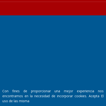
Fundado por el
Doctor Antonio Nemesio
Primera edición: Domingo 3 de Mayo de 1992
Miembro de ADIRA,ADEPA y CPPAL
Propietario: El Diario SRL
Director Periodístico:
Walter René Goñi
Con fines de proporcionar una mejor experiencia nos
encontramos en la necesidad de incorporar cookies. Acepta El
Domicilio Legal: José Ingenieros 855,
uso de las misma
Santa Rosa, La Pampa.