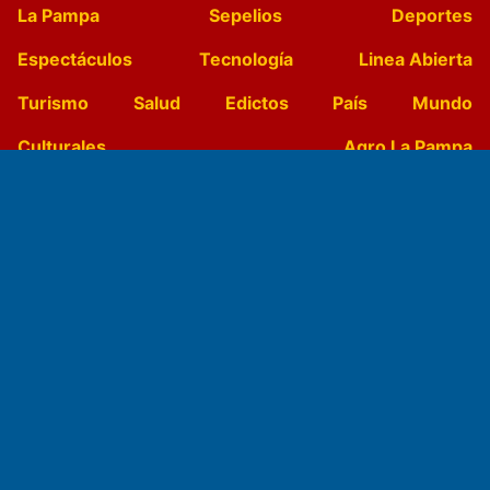
La Pampa
Sepelios
Deportes
Espectáculos
Tecnología
Linea Abierta
Turismo
Salud
Edictos
País
Mundo
Culturales
Agro La Pampa
Cocina y Gastronomía
Suplementos Anuales
Horóscopo
Quiniela
Opinion
Videos
Farmacias de turno
Entre Pocillos
Transmisiones en vivo
El Diario de Papel en DIGITAL