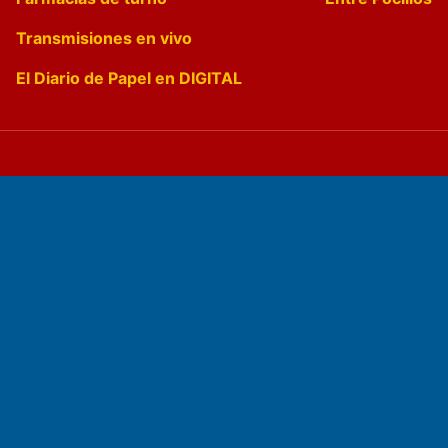
Transmisiones en vivo
El Diario de Papel en DIGITAL
Fundado por el
Doctor Antonio Nemesio
Primera edición: Domingo 3 de Mayo de 1992
Miembro de ADIRA,ADEPA y CPPAL
Propietario: El Diario SRL