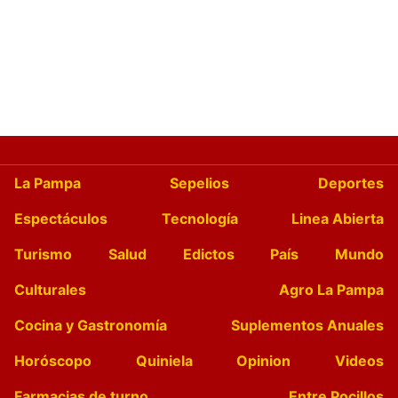
La Pampa
Sepelios
Deportes
Espectáculos
Tecnología
Linea Abierta
Turismo
Salud
Edictos
País
Mundo
Culturales
Agro La Pampa
Cocina y Gastronomía
Suplementos Anuales
Horóscopo
Quiniela
Opinion
Videos
Farmacias de turno
Entre Pocillos