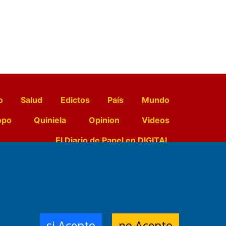
o
Salud
Edictos
País
Mundo
opo
Quiniela
Opinion
Videos
El Diario de Papel en DIGITAL
e Contenidos:
Nemesio
ración,
si Acepto
no Acepto