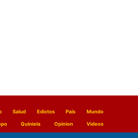
o
Salud
Edictos
País
Mundo
opo
Quiniela
Opinion
Videos
El Diario de Papel en DIGITAL