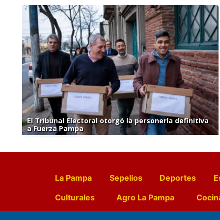
El Tribunal Electoral otorgó la personería definitiva
a Fuerza Pampa
La Pampa
Sepelios
Deportes
E
Culturales
Agro La Pampa
Cocin
Farmacias de turno
Entr