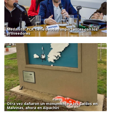
Medanito: PCR tiene deudas importantes con los
proveedores
Otra vez dañaron un monumento a los Caídos en
Malvinas, ahora en Alpachiri