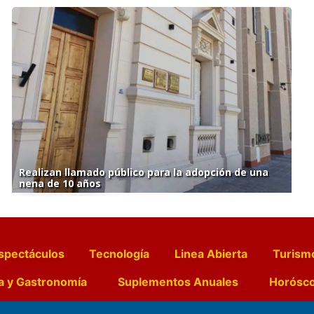
Realizan llamado público para la adopción de una
nena de 10 años
spectáculos
Tecnología
Linea Abierta
Turism
a y Gastronomía
Suplementos Anuales
Horósc
e Pocillos
Transmisiones en vivo