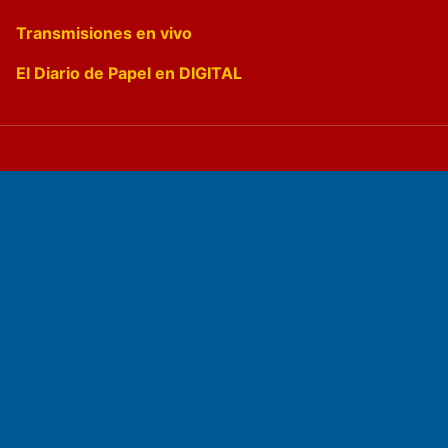
Transmisiones en vivo
El Diario de Papel en DIGITAL
Fundado por el
Doctor Antonio Nemesio
Primera edición: Domingo 3 de Mayo de 1992
Miembro de ADIRA,ADEPA y CPPAL
Propietario: El Diario SRL