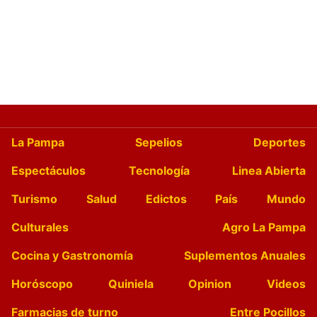
La Pampa
Sepelios
Deportes
Espectáculos
Tecnología
Linea Abierta
Turismo
Salud
Edictos
País
Mundo
Culturales
Agro La Pampa
Cocina y Gastronomía
Suplementos Anuales
Horóscopo
Quiniela
Opinion
Videos
Farmacias de turno
Entre Pocillos