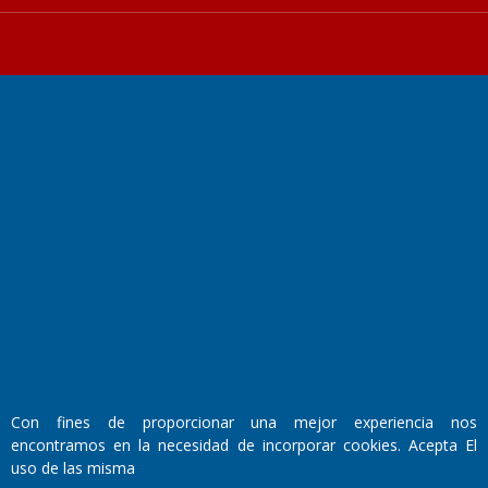
Fundado por el
Doctor Antonio Nemesio
Primera edición: Domingo 3 de Mayo de 1992
Miembro de ADIRA,ADEPA y CPPAL
Propietario: El Diario SRL
Director Periodístico:
Walter René Goñi
Con fines de proporcionar una mejor experiencia nos
encontramos en la necesidad de incorporar cookies. Acepta El
Domicilio Legal: José Ingenieros 855,
uso de las misma
Santa Rosa, La Pampa.