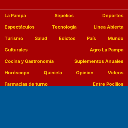
La Pampa
Sepelios
Deportes
Espectáculos
Tecnología
Linea Abierta
Turismo
Salud
Edictos
País
Mundo
Culturales
Agro La Pampa
Cocina y Gastronomía
Suplementos Anuales
Horóscopo
Quiniela
Opinion
Videos
Farmacias de turno
Entre Pocillos
Transmisiones en vivo
El Diario de Papel en DIGITAL