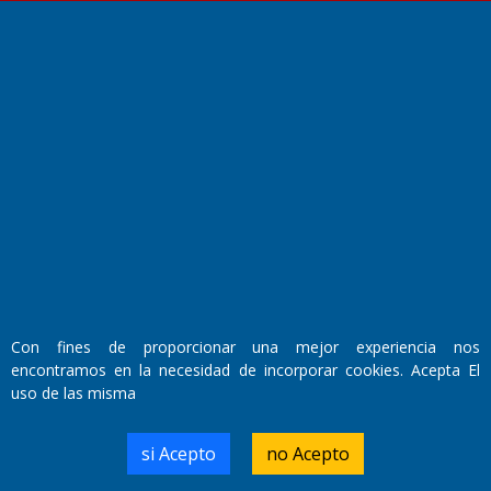
Fundado por el
Doctor Antonio Nemesio
Primera edición: Domingo 3 de Mayo de 1992
Miembro de ADIRA,ADEPA y CPPAL
Propietario: El Diario SRL
Director Periodístico:
Walter René Goñi
Con fines de proporcionar una mejor experiencia nos
encontramos en la necesidad de incorporar cookies. Acepta El
Domicilio Legal: José Ingenieros 855,
uso de las misma
Santa Rosa, La Pampa.
Número de Registro DNDA:
RL-2019-55551274-APN-DNDA#MJ
si Acepto
no Acepto
Edición #
9420
Fecha de Edición:
9/08/2026