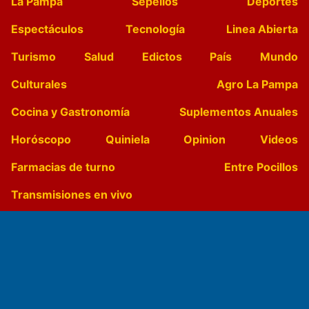
La Pampa
Sepelios
Deportes
Espectáculos
Tecnología
Linea Abierta
Turismo
Salud
Edictos
País
Mundo
Culturales
Agro La Pampa
Cocina y Gastronomía
Suplementos Anuales
Horóscopo
Quiniela
Opinion
Videos
Farmacias de turno
Entre Pocillos
Transmisiones en vivo
El Diario de Papel en DIGITAL