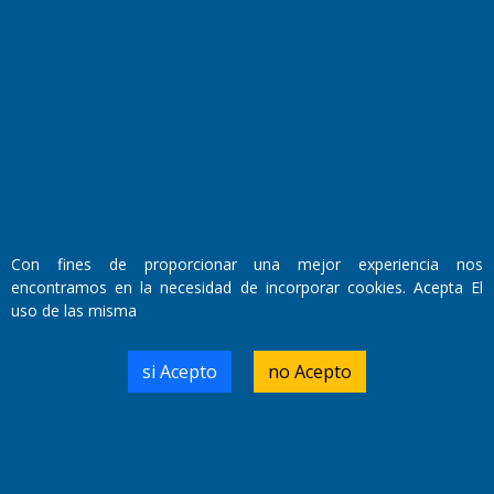
Fundado por el
Doctor Antonio Nemesio
Primera edición: Domingo 3 de Mayo de 1992
Miembro de ADIRA,ADEPA y CPPAL
Propietario: El Diario SRL
Con fines de proporcionar una mejor experiencia nos
Director Periodístico:
encontramos en la necesidad de incorporar cookies. Acepta El
Walter René Goñi
uso de las misma
si Acepto
no Acepto
Domicilio Legal: José Ingenieros 855,
Santa Rosa, La Pampa.
Número de Registro DNDA:
RL-2019-55551274-APN-DNDA#MJ
Edición #
9418
Fecha de Edición:
7/08/2026