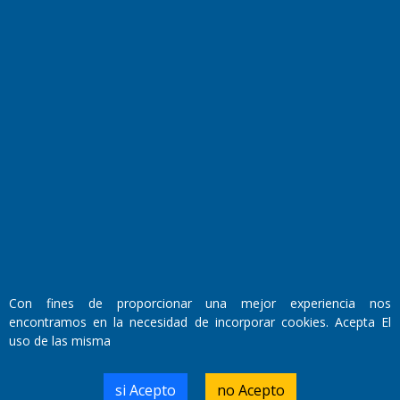
Fundado por el
Doctor Antonio Nemesio
Primera edición: Domingo 3 de Mayo de 1992
Miembro de ADIRA,ADEPA y CPPAL
Propietario: El Diario SRL
Director Periodístico:
Con fines de proporcionar una mejor experiencia nos
Walter René Goñi
encontramos en la necesidad de incorporar cookies. Acepta El
uso de las misma
Domicilio Legal: José Ingenieros 855,
si Acepto
no Acepto
Santa Rosa, La Pampa.