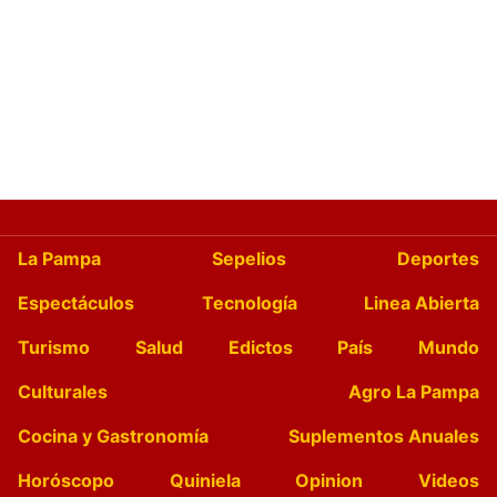
La Pampa
Sepelios
Deportes
Espectáculos
Tecnología
Linea Abierta
Turismo
Salud
Edictos
País
Mundo
Culturales
Agro La Pampa
Cocina y Gastronomía
Suplementos Anuales
Horóscopo
Quiniela
Opinion
Videos