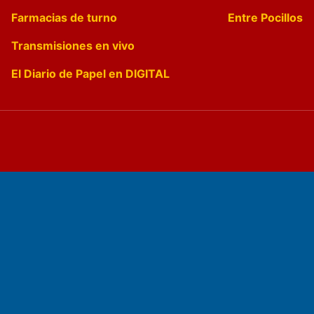
Farmacias de turno
Entre Pocillos
Transmisiones en vivo
El Diario de Papel en DIGITAL
Fundado por el
Doctor Antonio Nemesio
Primera edición: Domingo 3 de Mayo de 1992
Miembro de ADIRA,ADEPA y CPPAL