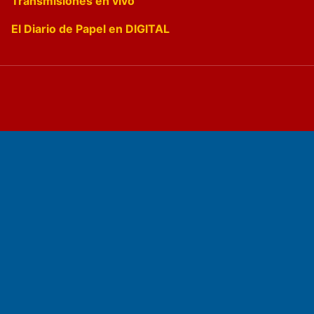
Transmisiones en vivo
El Diario de Papel en DIGITAL
Fundado por el
Doctor Antonio Nemesio
Primera edición: Domingo 3 de Mayo de 1992
Miembro de ADIRA,ADEPA y CPPAL
Propietario: El Diario SRL
Director Periodístico:
Walter René Goñi