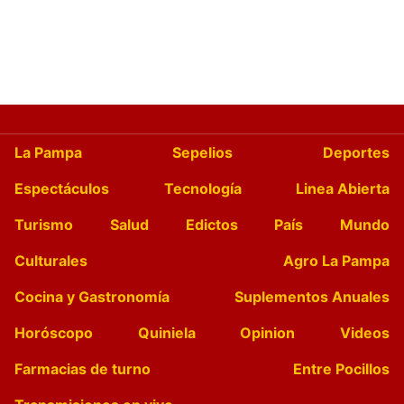
La Pampa
Sepelios
Deportes
Espectáculos
Tecnología
Linea Abierta
Turismo
Salud
Edictos
País
Mundo
Culturales
Agro La Pampa
Cocina y Gastronomía
Suplementos Anuales
Horóscopo
Quiniela
Opinion
Videos
Farmacias de turno
Entre Pocillos