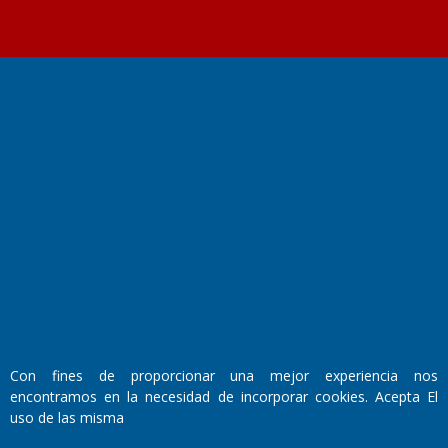
Fundado por el
Doctor Antonio Nemesio
Primera edición: Domingo 3 de Mayo de 1992
Miembro de ADIRA,ADEPA y CPPAL
Propietario: El Diario SRL
Director Periodístico:
Walter René Goñi
Con fines de proporcionar una mejor experiencia nos
encontramos en la necesidad de incorporar cookies. Acepta El
Domicilio Legal: José Ingenieros 855,
uso de las misma
Santa Rosa, La Pampa.