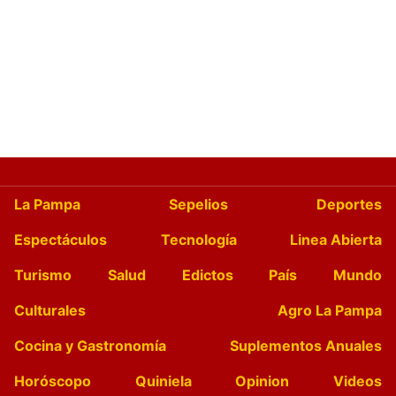
La Pampa
Sepelios
Deportes
Espectáculos
Tecnología
Linea Abierta
Turismo
Salud
Edictos
País
Mundo
Culturales
Agro La Pampa
Cocina y Gastronomía
Suplementos Anuales
Horóscopo
Quiniela
Opinion
Videos