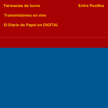
Farmacias de turno
Entre Pocillos
Transmisiones en vivo
El Diario de Papel en DIGITAL
Fundado por el
Doctor Antonio Nemesio
Primera edición: Domingo 3 de Mayo de 1992
Miembro de ADIRA,ADEPA y CPPAL