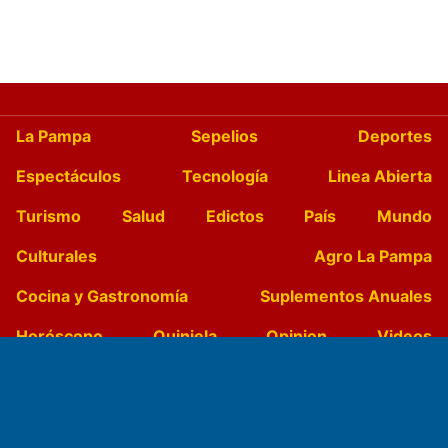
La Pampa
Sepelios
Deportes
Espectáculos
Tecnología
Linea Abierta
Turismo
Salud
Edictos
País
Mundo
Culturales
Agro La Pampa
Cocina y Gastronomía
Suplementos Anuales
Horóscopo
Quiniela
Opinion
Videos
Farmacias de turno
Entre Pocillos
Transmisiones en vivo