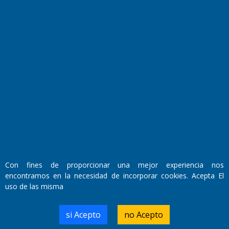
El Diario de Papel en DIGITAL
Fundado por el
Doctor Antonio Nemesio
Con fines de proporcionar una mejor experiencia nos
Primera edición: Domingo 3 de Mayo de 1992
encontramos en la necesidad de incorporar cookies. Acepta El
Miembro de ADIRA,ADEPA y CPPAL
uso de las misma
Propietario: El Diario SRL
Director Periodístico:
Walter René Goñi
si Acepto
no Acepto