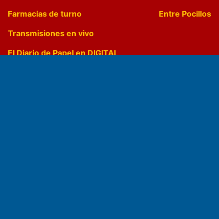
Farmacias de turno
Entre Pocillos
Transmisiones en vivo
El Diario de Papel en DIGITAL
Fundado por el
Doctor Antonio Nemesio
Primera edición: Domingo 3 de Mayo de 1992
Miembro de ADIRA,ADEPA y CPPAL