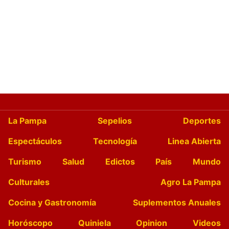
La Pampa
Sepelios
Deportes
Espectáculos
Tecnología
Linea Abierta
Turismo
Salud
Edictos
País
Mundo
Culturales
Agro La Pampa
Cocina y Gastronomía
Suplementos Anuales
Horóscopo
Quiniela
Opinion
Videos