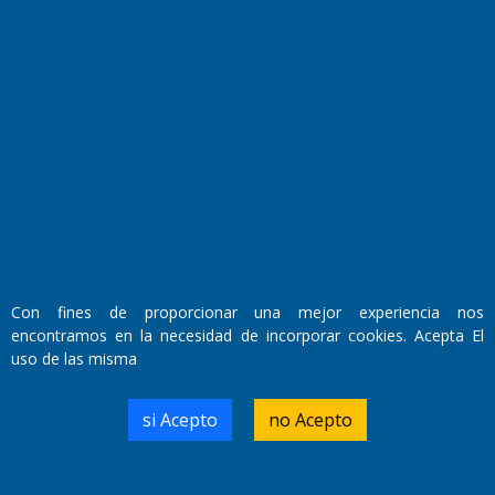
Fundado por el
Doctor Antonio Nemesio
Primera edición: Domingo 3 de Mayo de 1992
Miembro de ADIRA,ADEPA y CPPAL
Propietario: El Diario SRL
Director Periodístico:
Walter René Goñi
Con fines de proporcionar una mejor experiencia nos
encontramos en la necesidad de incorporar cookies. Acepta El
uso de las misma
Domicilio Legal: José Ingenieros 855,
Santa Rosa, La Pampa.
Número de Registro DNDA:
si Acepto
no Acepto
RL-2019-55551274-APN-DNDA#MJ
Edición #
9417
Fecha de Edición:
6/08/2026