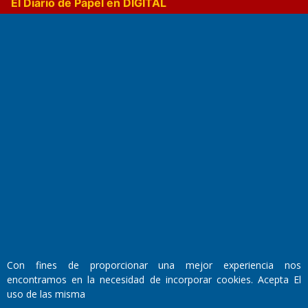
El Diario de Papel en DIGITAL
Fundado por el
Doctor Antonio Nemesio
Primera edición: Domingo 3 de Mayo de 1992
Miembro de ADIRA,ADEPA y CPPAL
Propietario: El Diario SRL
Director Periodístico:
Con fines de proporcionar una mejor experiencia nos
Walter René Goñi
encontramos en la necesidad de incorporar cookies. Acepta El
uso de las misma