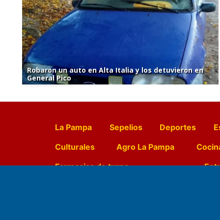
Robaron un auto en Alta Italia y los detuvieron en
General Pico
La Pampa
Sepelios
Deportes
E
Culturales
Agro La Pampa
Cocin
Farmacias de turno
Entr