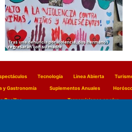
Tras una denuncia por violencia, dos hermanos
regresarán con su madre
spectáculos
Tecnología
Linea Abierta
Turism
a y Gastronomía
Suplementos Anuales
Horósc
e Pocillos
Transmisiones en vivo