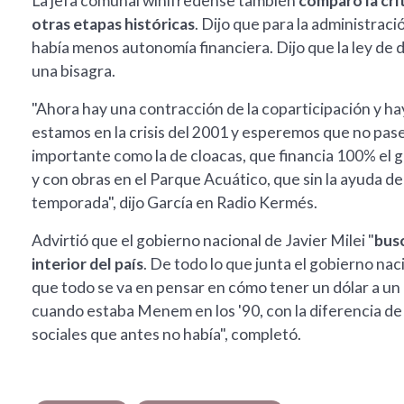
La jefa comunal winifredense también
comparó la crít
otras etapas históricas
. Dijo que para la administrac
había menos autonomía financiera. Dijo que la ley de 
una bisagra.
"Ahora hay una contracción de la coparticipación y h
estamos en la crisis del 2001 y esperemos que no pas
importante como la de cloacas, que financia 100% el g
y con obras en el Parque Acuático, que sin la ayuda del
temporada", dijo García en Radio Kermés.
Advirtió que el gobierno nacional de Javier Milei "
busc
interior del país
. De todo lo que junta el gobierno nac
que todo se va en pensar en cómo tener un dólar a un 
cuando estaba Menem en los '90, con la diferencia de
sociales que antes no había", completó.