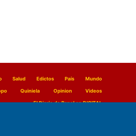
o
Salud
Edictos
País
Mundo
opo
Quiniela
Opinion
Videos
El Diario de Papel en DIGITAL