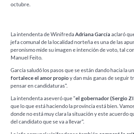
octubre.
La intendenta de Winifreda
Adriana García
aclaró que
jefa comunal de la localidad norteña es una de las apu
peronismo mide su imagen e intención de voto, tal co
Manuel Feito.
García saludó los pasos que se están dando hacia la un
fortalece el amor propio
y dan más ganas de seguir 
pensar en candidaturas".
La intendenta aseveró que "
el gobernador (Sergio ZI
que lo que está haciendo la provincia está bien. Va
donde no está muy clara la situación y este acuerdo q
del candidato que se va a llevar".