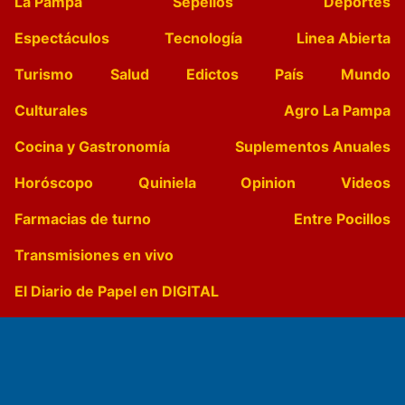
La Pampa
Sepelios
Deportes
Espectáculos
Tecnología
Linea Abierta
Turismo
Salud
Edictos
País
Mundo
Culturales
Agro La Pampa
Cocina y Gastronomía
Suplementos Anuales
Horóscopo
Quiniela
Opinion
Videos
Farmacias de turno
Entre Pocillos
Transmisiones en vivo
El Diario de Papel en DIGITAL