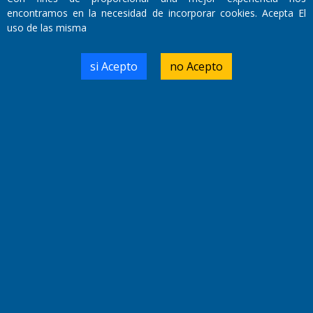
encontramos en la necesidad de incorporar cookies. Acepta El
uso de las misma
Domicilio Legal: José Ingenieros 855,
Santa Rosa, La Pampa.
si Acepto
no Acepto
Número de Registro DNDA:
RL-2019-55551274-APN-DNDA#MJ
Edición #
9418
Fecha de Edición:
7/08/2026
Fecha de Inicio: 19/10/2000
Director General de Contenidos:
Dr. Jorge Ricardo Nemesio
Redacción, Administración,
Oficina Comercial y Planta Impresora:
José Ingenieros 855,
Santa Rosa, La Pampa, Argentina.
Tel: (02954) 411117/18/19/20
Cel: +54 2954 535213