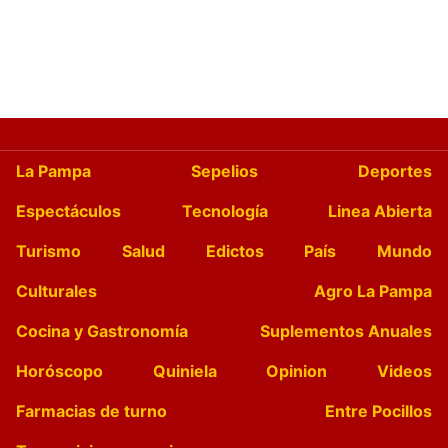
La Pampa
Sepelios
Deportes
Espectáculos
Tecnología
Linea Abierta
Turismo
Salud
Edictos
País
Mundo
Culturales
Agro La Pampa
Cocina y Gastronomía
Suplementos Anuales
Horóscopo
Quiniela
Opinion
Videos
Farmacias de turno
Entre Pocillos