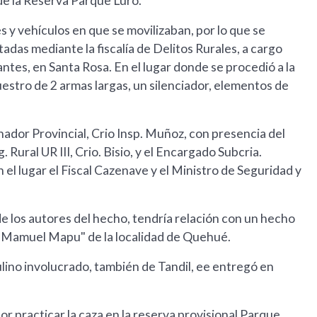
 de la Reserva Parque Luro.
s y vehículos en que se movilizaban, por lo que se
tadas mediante la fiscalía de Delitos Rurales, a cargo
ntes, en Santa Rosa. En el lugar donde se procedió a la
uestro de 2 armas largas, un silenciador, elementos de
dinador Provincial, Crio Insp. Muñoz, con presencia del
. Rural UR III, Crio. Bisio, y el Encargado Subcria.
el lugar el Fiscal Cazenave y el Ministro de Seguridad y
 de los autores del hecho, tendría relación con un hecho
 "Mamuel Mapu" de la localidad de Quehué.
ino involucrado, también de Tandil, ee entregó en
or practicar la caza en la reserva provisional Parque