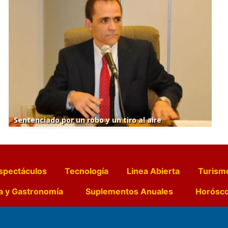
Sentenciado por un robo y un tiro al aire
spectáculos
Tecnología
Linea Abierta
Turism
a y Gastronomía
Suplementos Anuales
Horósc
e Pocillos
Transmisiones en vivo