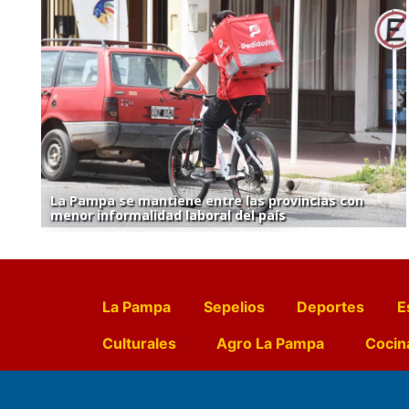
La Pampa se mantiene entre las provincias con
menor informalidad laboral del país
La Pampa
Sepelios
Deportes
E
Culturales
Agro La Pampa
Cocin
Farmacias de turno
Entr