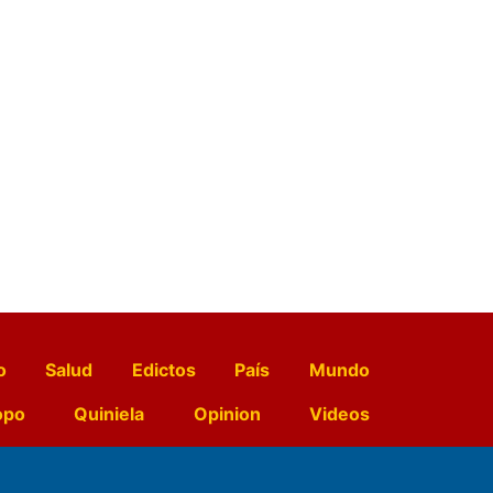
o
Salud
Edictos
País
Mundo
opo
Quiniela
Opinion
Videos
El Diario de Papel en DIGITAL