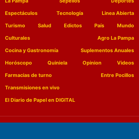
La Pampa
Sepelios
Deportes
Espectáculos
Tecnología
Linea Abierta
Turismo
Salud
Edictos
País
Mundo
Culturales
Agro La Pampa
Cocina y Gastronomía
Suplementos Anuales
Horóscopo
Quiniela
Opinion
Videos
Farmacias de turno
Entre Pocillos
Transmisiones en vivo
El Diario de Papel en DIGITAL