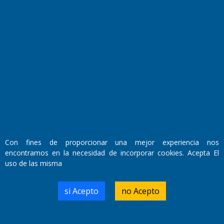
Fundado por el
Doctor Antonio Nemesio
Primera edición: Domingo 3 de Mayo de 1992
Miembro de ADIRA,ADEPA y CPPAL
Propietario: El Diario SRL
Director Periodístico:
Walter René Goñi
Con fines de proporcionar una mejor experiencia nos
encontramos en la necesidad de incorporar cookies. Acepta El
uso de las misma
Domicilio Legal: José Ingenieros 855,
Santa Rosa, La Pampa.
Número de Registro DNDA:
si Acepto
no Acepto
RL-2019-55551274-APN-DNDA#MJ
Edición #
9417
Fecha de Edición:
6/08/2026