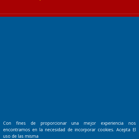
Fundado por el
Doctor Antonio Nemesio
Primera edición: Domingo 3 de Mayo de 1992
Miembro de ADIRA,ADEPA y CPPAL
Propietario: El Diario SRL
Director Periodístico:
Walter René Goñi
Con fines de proporcionar una mejor experiencia nos
encontramos en la necesidad de incorporar cookies. Acepta El
uso de las misma