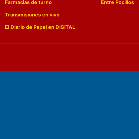
Farmacias de turno
Entre Pocillos
Transmisiones en vivo
El Diario de Papel en DIGITAL
Fundado por el
Doctor Antonio Nemesio
Primera edición: Domingo 3 de Mayo de 1992
Miembro de ADIRA,ADEPA y CPPAL
Propietario: El Diario SRL