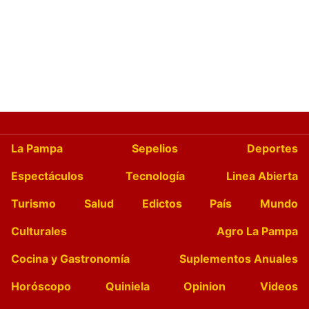
La Pampa
Sepelios
Deportes
Espectáculos
Tecnología
Linea Abierta
Turismo
Salud
Edictos
País
Mundo
Culturales
Agro La Pampa
Cocina y Gastronomía
Suplementos Anuales
Horóscopo
Quiniela
Opinion
Videos