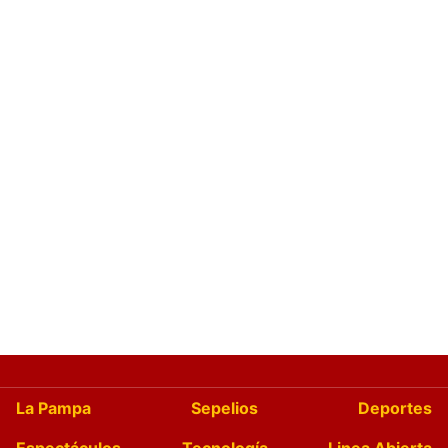
La Pampa
Sepelios
Deportes
Espectáculos
Tecnología
Linea Abierta