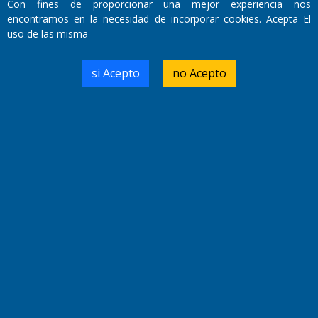
Con fines de proporcionar una mejor experiencia nos
Primera edición: Domingo 3 de Mayo de 1992
encontramos en la necesidad de incorporar cookies. Acepta El
Miembro de ADIRA,ADEPA y CPPAL
uso de las misma
Propietario: El Diario SRL
Director Periodístico:
Walter René Goñi
si Acepto
no Acepto
Domicilio Legal: José Ingenieros 855,
Santa Rosa, La Pampa.
Número de Registro DNDA:
RL-2019-55551274-APN-DNDA#MJ
Edición #
9418
Fecha de Edición:
7/08/2026
Fecha de Inicio: 19/10/2000
Director General de Contenidos:
Dr. Jorge Ricardo Nemesio
Redacción, Administración,
Oficina Comercial y Planta Impresora:
José Ingenieros 855,
Santa Rosa, La Pampa, Argentina.