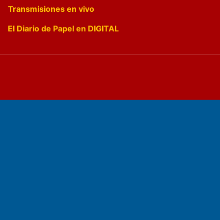
Transmisiones en vivo
El Diario de Papel en DIGITAL
Fundado por el
Doctor Antonio Nemesio
Primera edición: Domingo 3 de Mayo de 1992
Miembro de ADIRA,ADEPA y CPPAL
Propietario: El Diario SRL
Director Periodístico: