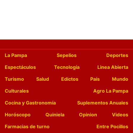
La Pampa
Sepelios
Deportes
Espectáculos
Tecnología
Linea Abierta
Turismo
Salud
Edictos
País
Mundo
Culturales
Agro La Pampa
Cocina y Gastronomía
Suplementos Anuales
Horóscopo
Quiniela
Opinion
Videos
Farmacias de turno
Entre Pocillos