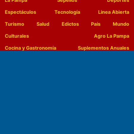
La Pampa
Sepelios
Deportes
Espectáculos
Tecnología
Linea Abierta
Turismo
Salud
Edictos
País
Mundo
Culturales
Agro La Pampa
Cocina y Gastronomía
Suplementos Anuales
Horóscopo
Quiniela
Opinion
Videos
Farmacias de turno
Entre Pocillos
Transmisiones en vivo
El Diario de Papel en DIGITAL