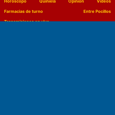
Horóscopo
Quiniela
Opinion
Videos
Farmacias de turno
Entre Pocillos
Transmisiones en vivo
El Diario de Papel en DIGITAL
Fundado por el
Doctor Antonio Nemesio
Primera edición: Domingo 3 de Mayo de 1992