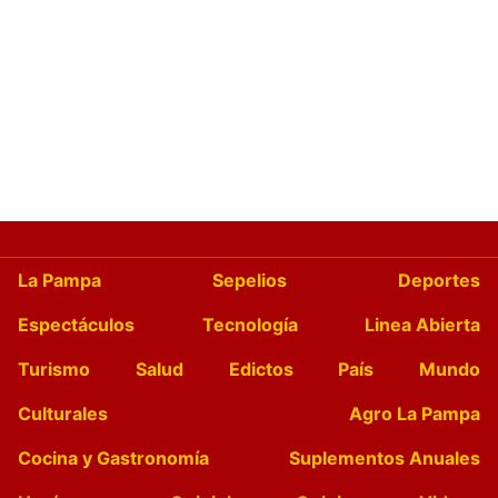
La Pampa
Sepelios
Deportes
Espectáculos
Tecnología
Linea Abierta
Turismo
Salud
Edictos
País
Mundo
Culturales
Agro La Pampa
Cocina y Gastronomía
Suplementos Anuales