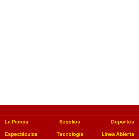
La Pampa
Sepelios
Deportes
Espectáculos
Tecnología
Linea Abierta