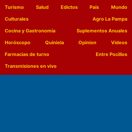
Turismo
Salud
Edictos
País
Mundo
Culturales
Agro La Pampa
Cocina y Gastronomía
Suplementos Anuales
Horóscopo
Quiniela
Opinion
Videos
Farmacias de turno
Entre Pocillos
Transmisiones en vivo
El Diario de Papel en DIGITAL