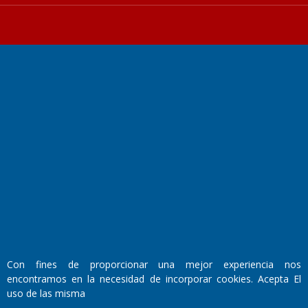
Fundado por el
Doctor Antonio Nemesio
Primera edición: Domingo 3 de Mayo de 1992
Miembro de ADIRA,ADEPA y CPPAL
Propietario: El Diario SRL
Director Periodístico:
Walter René Goñi
Con fines de proporcionar una mejor experiencia nos
encontramos en la necesidad de incorporar cookies. Acepta El
Domicilio Legal: José Ingenieros 855,
uso de las misma
Santa Rosa, La Pampa.